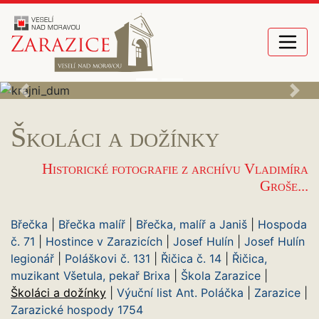
Skočit na obsah
Základní navigace
Previous
Nex
Školáci a dožínky
Historické fotografie z archívu Vladimíra
Groše...
Břečka
|
Břečka malíř
|
Břečka, malíř a Janiš
|
Hospoda
č. 71
|
Hostince v Zarazicích
|
Josef Hulín
|
Josef Hulín
legionář
|
Poláškovi č. 131
|
Řičica č. 14
|
Řičica,
muzikant Všetula, pekař Brixa
|
Škola Zarazice
|
Školáci a dožínky
|
Výuční list Ant. Poláčka
|
Zarazice
|
Zarazické hospody 1754